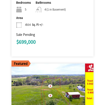
Bedrooms
Bathrooms
5
4 (1 in Basement)
Area
4504
Sq. Ft +/-
Sale Pending
$699,000
Featured