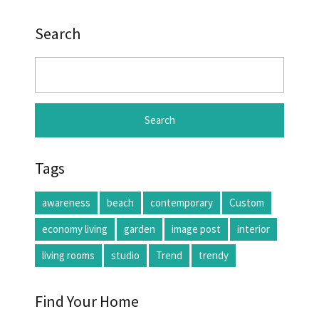
Search
Search
for:
Tags
awareness
beach
contemporary
Custom
economy living
garden
image post
interior
living rooms
studio
Trend
trendy
Find Your Home