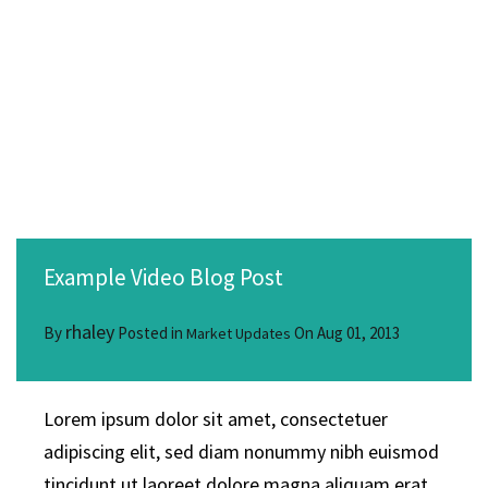
Example Video Blog Post
rhaley
By
Posted in
On
Aug 01, 2013
Market Updates
Lorem ipsum dolor sit amet, consectetuer
adipiscing elit, sed diam nonummy nibh euismod
tincidunt ut laoreet dolore magna aliquam erat