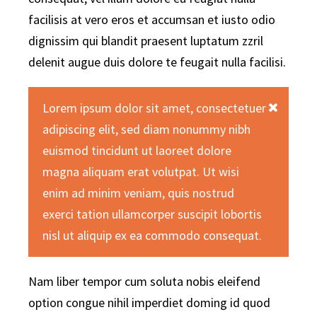
facilisis at vero eros et accumsan et iusto odio
dignissim qui blandit praesent luptatum zzril
delenit augue duis dolore te feugait nulla facilisi.
Lorem ipsum dolor sit amet, consectetuer
adipiscing elit, sed diam nonummy nibh
euismod tincidunt ut laoreet dolore
magna aliquam erat volutpat. Ut wisi
enim ad minim veniam, quis nostrud
exerci tation ullamcorper suscipit lobortis
nisl ut aliquip ex ea commodo consequat.
Nam liber tempor cum soluta nobis eleifend
option congue nihil imperdiet doming id quod