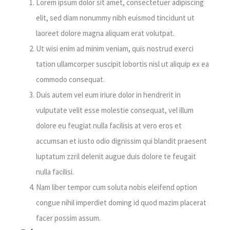
Lorem ipsum dolor sit amet, consectetuer adipiscing
elit, sed diam nonummy nibh euismod tincidunt ut
laoreet dolore magna aliquam erat volutpat.
Ut wisi enim ad minim veniam, quis nostrud exerci
tation ullamcorper suscipit lobortis nisl ut aliquip ex ea
commodo consequat.
Duis autem vel eum iriure dolor in hendrerit in
vulputate velit esse molestie consequat, vel illum
dolore eu feugiat nulla facilisis at vero eros et
accumsan et iusto odio dignissim qui blandit praesent
luptatum zzril delenit augue duis dolore te feugait
nulla facilisi.
Nam liber tempor cum soluta nobis eleifend option
congue nihil imperdiet doming id quod mazim placerat
facer possim assum.